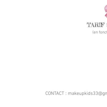
TARIF
(en fonc
CONTACT : makeupkids33@gm